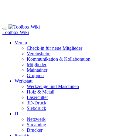
Toolbox Wiki
Verein
Check-in für neue Mitglieder
Vereinsheim
Kommunikation & Kollaboration
Mitglieder
Maintainer
Gruppen
Werkstatt
Werkzeuge und Maschinen
Holz & Metall
Lasercutter
3D-Druck
Siebdruck
IT
Netzwerk
Streaming
Drucker
Projekte